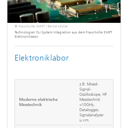
© Fraunhofer EMFT / Bernd Müller
Technologien für System Integration aus dem Fraunhofer EMFT
Elektroniklabor
Elektroniklabor
z.B. Mixed-
Signal-
Oszilloskope, HF
Moderne elektrische
Messtechnik
Messtechnik
<10GHz,
Datalogger,
Signalanalyzer
u.v.m.