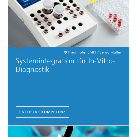
© Fraunhofer EMFT / Bernd Müller
Systemintegration für In-Vitro-
Diagnostik
ENTDECKE KOMPETENZ