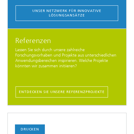
UNSER NETZWERK FÜR INNOVATIVE
LÖSUNGSANSÄTZE
Referenzen
Lassen Sie sich durch unsere zahlreiche
Forschungsvorhaben und Projekte aus unterschiedlichen
Anwendungsbereichen inspirieren. Welche Projekte
könnten wir zusammen initiieren?
ENTDECKEN SIE UNSERE REFERENZPROJEKTE
DRUCKEN