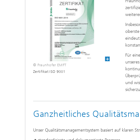
Fraunho
zertifi
weitere
Insbes
oberste
eindeut
konstan
Für ein
unseres
© Fraunhofer EMFT
kontinu
Zertifikat ISO 9001
Überprü
und wis
sicherzu
Ganzheitliches Qualitäts
Unser Qualitätsmanagementsystem basiert auf klaren Str