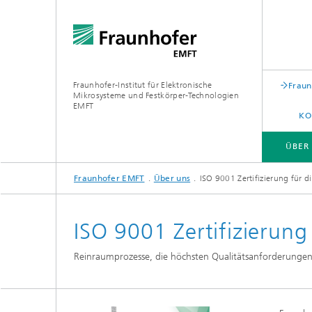
Fraunhofer-Institut für Elektronische
Fraun
Mikrosysteme und Festkörper-Technologien
EMFT
KO
ÜBER
Fraunhofer EMFT
Über uns
ISO 9001 Zertifizierung für d
ÜBER UNS
KOMPETENZEN
FORSCHUNGSFELDER
LABORE UND REINRÄUME
ISO 9001 Zertifizierung 
Reinraumprozesse, die höchsten Qualitätsanforderungen