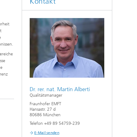
Kontakt
erheit
t
e
bnissen.
Bereiche
sse
ge
arenz
Dr. rer. nat. Martin Alberti
Qualitätsmanager
Fraunhofer EMFT
Hansastr. 27 d
80686 München
Telefon +49 89 54759-239
E-Mail senden