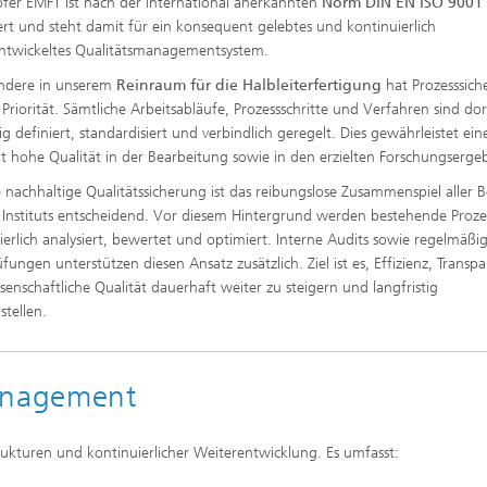
fer EMFT ist nach der international anerkannten
Norm DIN EN ISO 9001
ziert und steht damit für ein konsequent gelebtes und kontinuierlich
ntwickeltes Qualitätsmanagementsystem.
ondere in unserem
Reinraum für die Halbleiterfertigung
hat Prozesssich
 Priorität. Sämtliche Arbeitsabläufe, Prozessschritte und Verfahren sind dor
ig definiert, standardisiert und verbindlich geregelt. Dies gewährleistet ein
t hohe Qualität in der Bearbeitung sowie in den erzielten Forschungserge
e nachhaltige Qualitätssicherung ist das reibungslose Zusammenspiel aller 
 Instituts entscheidend. Vor diesem Hintergrund werden bestehende Proze
ierlich analysiert, bewertet und optimiert. Interne Audits sowie regelmäßi
fungen unterstützen diesen Ansatz zusätzlich. Ziel ist es, Effizienz, Transp
senschaftliche Qualität dauerhaft weiter zu steigern und langfristig
stellen.
management
ukturen und kontinuierlicher Weiterentwicklung. Es umfasst: