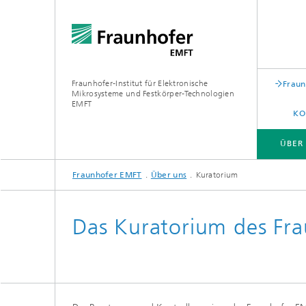
Fraunhofer-Institut für Elektronische
Fraun
Mikrosysteme und Festkörper-Technologien
EMFT
KO
ÜBER
Fraunhofer EMFT
Über uns
Kuratorium
ÜBER UNS
KOMPETENZEN
FORSCHUNGSFELDER
LABORE UND REINRÄUME
Das Kuratorium des Fr