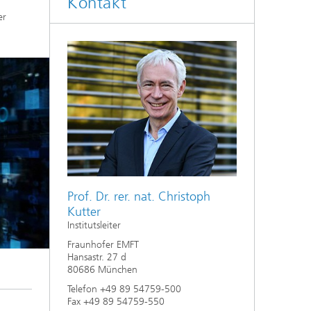
Kontakt
er
Prof. Dr. rer. nat. Christoph
Kutter
Institutsleiter
Fraunhofer EMFT
Hansastr. 27 d
80686 München
Telefon +49 89 54759-500
Fax +49 89 54759-550