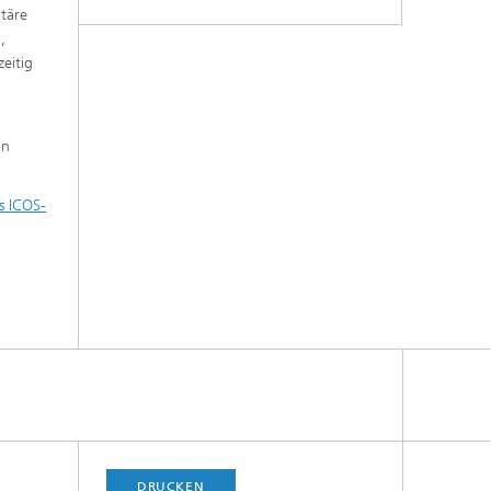
täre
,
eitig
on
s ICOS-
DRUCKEN