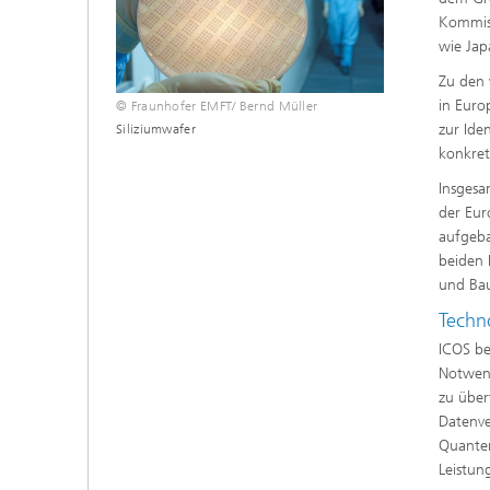
Kommiss
wie Jap
Zu den 
in Euro
© Fraunhofer EMFT/ Bernd Müller
zur Ide
Siliziumwafer
konkret
Insgesa
der Eur
aufgeba
beiden 
und Bau
Techn
ICOS be
Notwend
zu über
Datenve
Quanten
Leistun