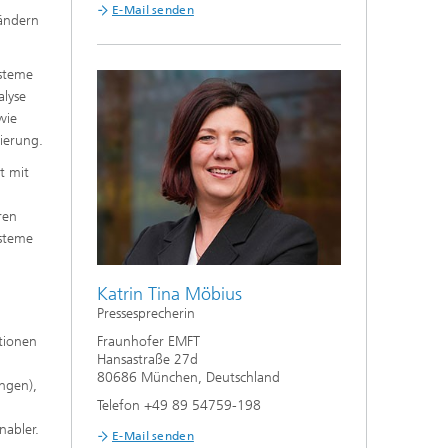
E-Mail senden
ländern
ysteme
alyse
wie
ierung.
t mit
ren
ysteme
Katrin Tina Möbius
Pressesprecherin
itionen
Fraunhofer EMFT
Hansastraße 27d
80686 München, Deutschland
ngen),
Telefon +49 89 54759-198
nabler.
E-Mail senden