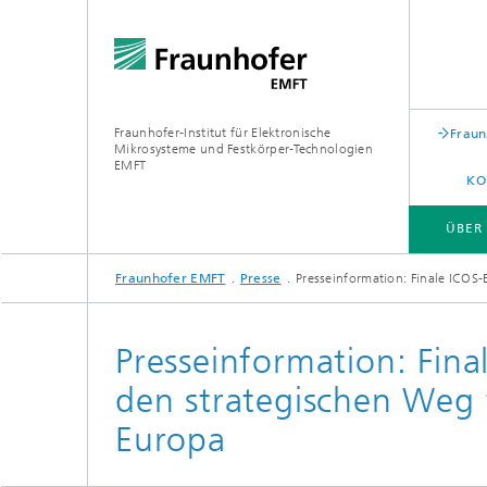
Fraunhofer-Institut für Elektronische
Fraun
Mikrosysteme und Festkörper-Technologien
EMFT
KO
ÜBER
Fraunhofer EMFT
Presse
Presseinformation: Finale ICO
ÜBER UNS
KOMPETENZEN
FORSCHUNGSFELDER
LABORE UND REINRÄUME
Presseinformation: Fin
den strategischen Weg f
Europa