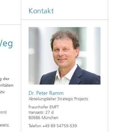
Kontakt
Weg
g der
ritäten
 zu
Dr. Peter Ramm
Abteilungsleiter Strategic Projects
Fraunhofer EMFT
ors)
Hansastr. 27 d
80686 München
esetz,
Telefon +49 89 54759-539