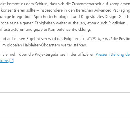
jekt kommt zu dem Schluss, dass sich die Zusammenarbeit auf komplemen
 konzentrieren sollte – insbesondere in den Bereichen Advanced Packaging
umige Integration, Speichertechnologien und KI-gestütztes Design. Gleichz
ropa seine eigenen Fähigkeiten weiter ausbauen, etwa durch Pilotlinien,
nfrastrukturen und gezielte Kompetenzentwicklung.
nd auf diesen Ergebnissen wird das Folgeprojekt
ICOS-Squared
die Positi
 im globalen Halbleiter-Ökosystem weiter stärken.
n Sie mehr über die Projektergebnisse in der offiziellen
Pressemitteilung de
tiums