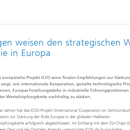
gen weisen den strategischen 
rie in Europa
s europäische Projekt ICOS seine finalen Empfehlungen zur Stärkun
t zeigt, wie internationale Kooperation, gezielte technologische Prio
nnen, Europas Forschungsstärke in industrielle Führungspositionen
ter-Wertschöpfungskette nachhaltig zu stärken.
ei Jahren hat das ICOS-Projekt (International Cooperation on Semiconduct
ission zur Stärkung der Rolle Europas in der globalen Halbleiter-
öpfungskette erfolgreich abgeschlossen. Im Einklang mit dem EU-Chips-G
en Deal und der Digitalen Agenda unterstützte ICOS die Europäische