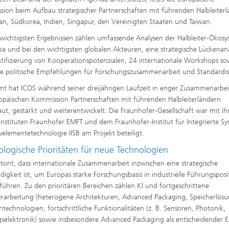
ion beim Aufbau strategischer Partnerschaften mit führenden Halbleiter
an, Südkorea, Indien, Singapur, den Vereinigten Staaten und Taiwan.
wichtigsten Ergebnissen zählen umfassende Analysen der Halbleiter-Ökos
pa und bei den wichtigsten globalen Akteuren, eine strategische Lückenan
ntifizierung von Kooperationspotenzialen, 24 internationale Workshops so
e politische Empfehlungen für Forschungszusammenarbeit und Standardis
mt hat ICOS während seiner dreijährigen Laufzeit in enger Zusammenarbei
opäischen Kommission Partnerschaften mit führenden Halbleiterländern
ut, gestärkt und weiterentwickelt. Die Fraunhofer-Gesellschaft war mit ih
Instituten Fraunhofer EMFT und dem Fraunhofer-Institut für Integrierte S
elementetechnologie IISB am Projekt beteiligt.
ologische Prioritäten für neue Technologien
tont, dass internationale Zusammenarbeit inzwischen eine strategische
igkeit ist, um Europas starke Forschungsbasis in industrielle Führungspos
führen. Zu den prioritären Bereichen zählen KI und fortgeschrittene
rarbeitung (heterogene Architekturen, Advanced Packaging, Speicherlösu
technologien, fortschrittliche Funktionalitäten (z. B. Sensoren, Photonik,
gselektronik) sowie insbesondere Advanced Packaging als entscheidender E